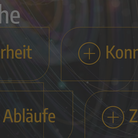
he
rheit
Konn
 Abläufe
Z