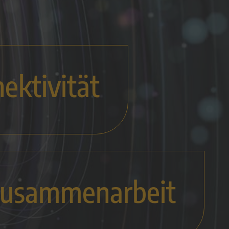
ektivität
usammenarbeit