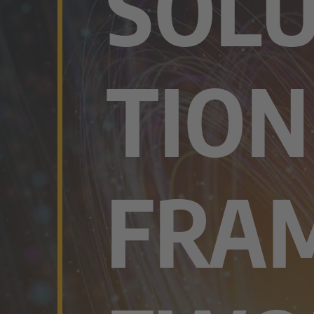
SOL
TION
FRA