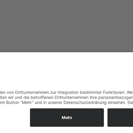
LE
IERU